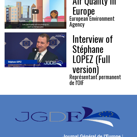
Air Quality in
Europe
European Environment
Agency
Interview of
Stéphane
LOPEZ (Full
version)
Représentant permanent
de l'OIF
Journal Général de l'Europe
|